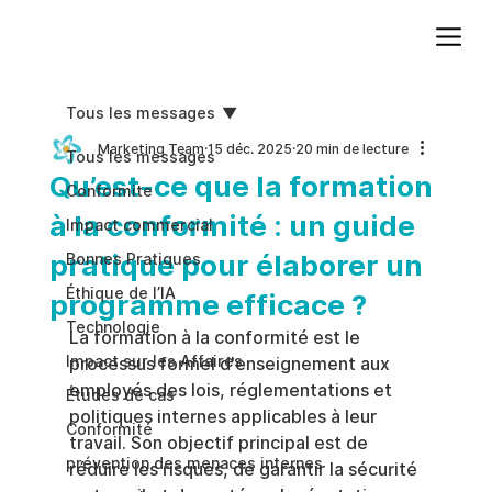
Ajoutez du texte. Cliquez sur « Modifier le texte » pour mettre à jour la police, la taille et plus encore. Pour modifier et réutiliser les thèmes de texte, accédez à Styles du site.
Tous les messages
Marketing Team
15 déc. 2025
20 min de lecture
Tous les messages
Qu’est-ce que la formation
Conformite
à la conformité : un guide
Impact commercial
pratique pour élaborer un
Bonnes Pratiques
Éthique de l’IA
programme efficace ?
Technologie
La formation à la conformité est le 
Impact sur les Affaires
processus formel d'enseignement aux 
employés des lois, réglementations et 
Études de cas
politiques internes applicables à leur 
Conformité
travail. Son objectif principal est de 
prévention des menaces internes
réduire les risques, de garantir la sécurité 