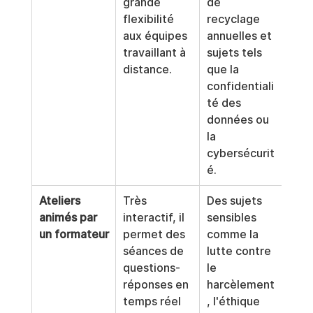
grande 
de 
idéa
flexibilité 
recyclage 
des 
aux équipes 
annuelles et 
disc
travaillant à 
sujets tels 
com
distance.
que la 
et 
confidentiali
té des 
données ou 
la 
cybersécurit
é.
Ateliers 
Très 
Des sujets 
Plus
animés par 
interactif, il 
sensibles 
coût
un formateur
permet des 
comme la 
met
séances de 
lutte contre 
œuv
questions-
le 
gra
réponses en 
harcèlement
éche
temps réel 
, l'éthique 
plan