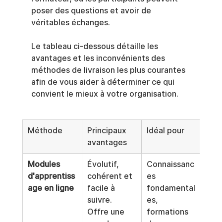
poser des questions et avoir de 
véritables échanges.
Le tableau ci-dessous détaille les 
avantages et les inconvénients des 
méthodes de livraison les plus courantes 
afin de vous aider à déterminer ce qui 
convient le mieux à votre organisation.
Méthode
Principaux 
Idéal pour
Inc
avantages
s po
Modules 
Évolutif, 
Connaissanc
Peut
d'apprentiss
cohérent et 
es 
man
age en ligne
facile à 
fondamental
d'in
suivre. 
es, 
mal 
Offre une 
formations 
n'es