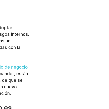
doptar 
sgos internos. 
as un 
das con la 
o de negocio 
mander, están 
s de que se 
un nuevo 
ación.
o es 