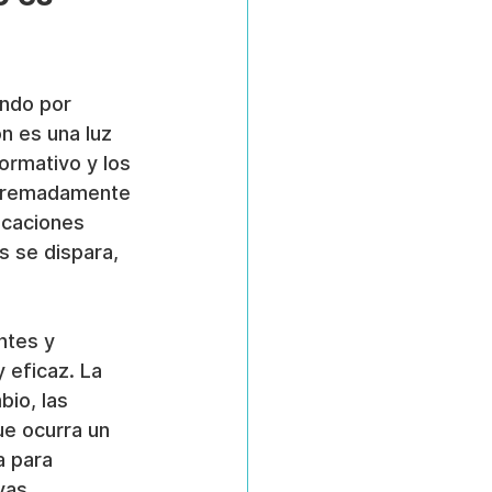
endo por 
n es una luz 
ormativo y los 
xtremadamente 
icaciones 
 se dispara, 
ntes y 
 eficaz. La 
bio, las 
ue ocurra un 
a para 
vas.