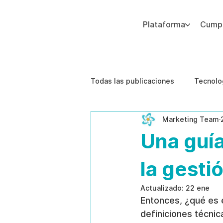
Plataforma
Cumpl
Agregue texto de párrafo. Haga clic en “Editar texto” para actualizar la fuente, el tamaño y más. Para cambiar y reutilizar temas de texto, vaya a Estilos del sitio.
Todas las publicaciones
Tecnolo
Marketing Team
Estudios de caso
Etica de 
Una guí
la gesti
Actualizado:
22 ene
Entonces, ¿qué es
definiciones técnic