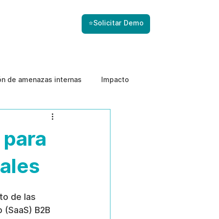
⭐Solicitar Demo
ón de amenazas internas
Impacto
 para
iales
o de las 
o (SaaS) B2B 