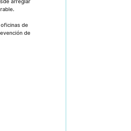
sde arreglar 
rable.
 oficinas de 
revención de 