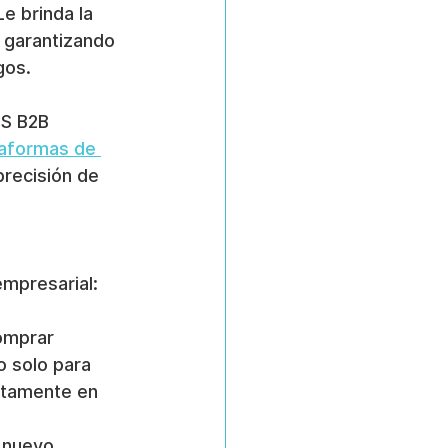
e brinda la 
 garantizando 
gos.
S B2B 
taformas de 
precisión de 
empresarial:
omprar 
 solo para 
ctamente en 
 nuevo 