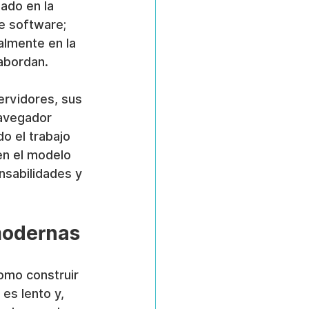
ado en la 
e software; 
almente en la 
abordan.
ervidores, sus 
avegador 
o el trabajo 
en el modelo 
sabilidades y 
modernas
como construir 
es lento y, 