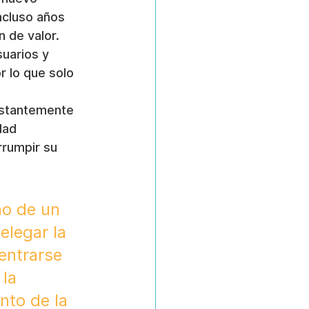
ncluso años 
 de valor.
suarios y 
 lo que solo 
nstantemente 
dad 
rrumpir su 
no de un 
elegar la 
entrarse 
la 
nto de la 