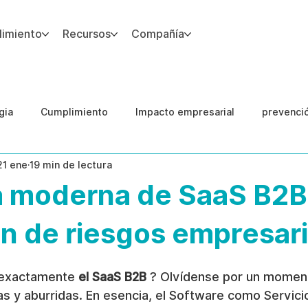
imiento
Recursos
Compañía
gia
Cumplimiento
Impacto empresarial
prevenci
21 ene
19 min de lectura
IA
Integridad del Capital Humano
Guias
a moderna de SaaS B2B
ón de riesgos empresar
 exactamente 
el SaaS B2B
 ? Olvídense por un moment
as y aburridas. En esencia, el Software como Servici