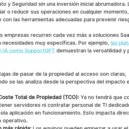
to y Seguridad sin una inversión inicial abrumadora. L
liar o reducir sus operaciones en cualquier momento,
 con las herramientas adecuadas para prevenir ries
s empresas recurren cada vez más a soluciones Saa
a necesidades muy específicas. Por ejemplo, 
las pla
n IA como SupportGPT
 demuestran la versatilidad y 
tajas de pasar de la propiedad al acceso son claras, 
do se las analiza desde la perspectiva del impacto 
Coste Total de Propiedad (TCO):
 Ya no tendrá que c
ener servidores ni contratar personal de TI dedicado
ola aplicación en funcionamiento. Esto impacta dire
 operativo.
 más rápida:
 Los equipos pueden empezar a usar el