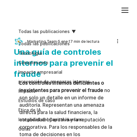
Agregue texto de párrafo. Haga clic en “Editar texto” para actualizar la fuente, el tamaño y más. Para cambiar y reutilizar temas de texto, vaya a Estilos del sitio.
Todas las publicaciones
Marketing Team
5 ene
17 min de lectura
Todas las publicaciones
Una guía de controles
Tecnologia
internos para prevenir el
Cumplimiento
fraude
Impacto empresarial
prevención de amenazas internas
Los controles internos deficientes o 
inexistentes para prevenir el fraude
 no 
Impacto
son solo un detalle en un informe de 
Estudios de caso
auditoría. Representan una amenaza 
Etica de IA
directa para la salud financiera, la 
estabilidad operativa y la reputación 
Integridad del Capital Humano
corporativa. Para los responsables de la 
Guias
toma de decisiones en los 