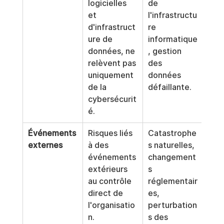
logicielles 
de 
et 
l'infrastructu
d'infrastruct
re 
ure de 
informatique
données, ne 
, gestion 
relèvent pas 
des 
uniquement 
données 
de la 
défaillante.
cybersécurit
é.
Événements 
Risques liés 
Catastrophe
externes
à des 
s naturelles, 
événements 
changement
extérieurs 
s 
au contrôle 
réglementair
direct de 
es, 
l'organisatio
perturbation
n.
s des 