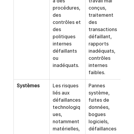
à des 
travail mal 
procédures, 
conçus, 
des 
traitement 
contrôles et 
des 
des 
transactions 
politiques 
défaillant, 
internes 
rapports 
défaillants 
inadéquats, 
ou 
contrôles 
inadéquats.
internes 
faibles.
Systèmes
Les risques 
Pannes 
liés aux 
système, 
défaillances 
fuites de 
technologiq
données, 
ues, 
bogues 
notamment 
logiciels, 
matérielles, 
défaillances 