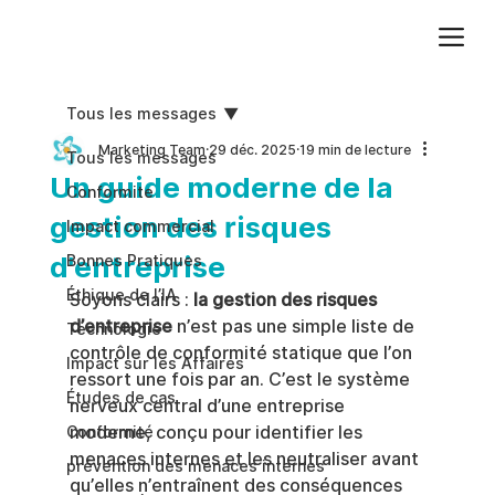
Ajoutez du texte. Cliquez sur « Modifier le texte » pour mettre à jour la police, la taille et plus encore. Pour modifier et réutiliser les thèmes de texte, accédez à Styles du site.
Tous les messages
Marketing Team
29 déc. 2025
19 min de lecture
Tous les messages
Un guide moderne de la
Conformite
gestion des risques
Impact commercial
d'entreprise
Bonnes Pratiques
Éthique de l’IA
Soyons clairs : 
la gestion des risques 
d’entreprise
 n’est pas une simple liste de 
Technologie
contrôle de conformité statique que l’on 
Impact sur les Affaires
ressort une fois par an. C’est le système 
Études de cas
nerveux central d’une entreprise 
moderne, conçu pour identifier les 
Conformité
menaces internes et les neutraliser avant 
prévention des menaces internes
qu’elles n’entraînent des conséquences 