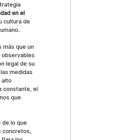
trategia 
idad en el 
 cultura de 
 humano.
s más que un 
s observables 
n legal de su 
 las medidas 
alto 
constante, el 
nos que 
o de lo que 
s concretos, 
 Para los 