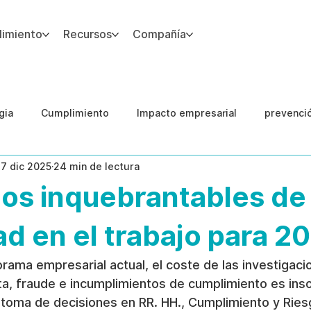
imiento
Recursos
Compañía
gia
Cumplimiento
Impacto empresarial
prevenci
17 dic 2025
24 min de lectura
IA
Integridad del Capital Humano
Guias
los inquebrantables de
ad en el trabajo para 2
rama empresarial actual, el coste de las investigaci
a, fraude e incumplimientos de cumplimiento es inso
 toma de decisiones en RR. HH., Cumplimiento y Ries