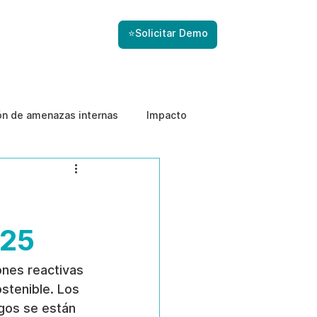
⭐Solicitar Demo
ón de amenazas internas
Impacto
025
ones reactivas 
stenible. Los 
gos se están 