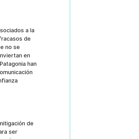
ociados a la 
fracasos de 
de no se 
nviertan en 
Patagonia han 
comunicación 
nfianza 
mitigación de 
ra ser 