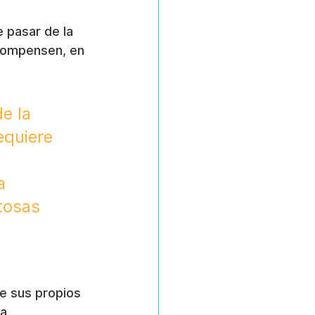
 pasar de la 
ecompensen, en 
e la 
equiere 
 
a 
tosas 
e sus propios 
a 