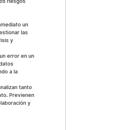
los riesgos 
nmediato un 
stionar las 
isis y 
un error en un 
datos 
do a la 
nalizan tanto 
to. Previenen 
olaboración y 