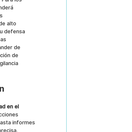
nderá 
s 
de alto 
su defensa 
as 
ander de 
ción de 
gilancia 
ón
ad en el 
cciones 
asta informes 
recisa, 