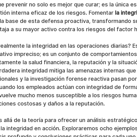
 prevenir no solo es mejor que curar; es la única es
tión interna eficaz de los riesgos. Fomentar 
la integr
 la base de esta defensa proactiva, transformando su
aja a su mayor activo contra los riesgos del factor
ealmente la integridad en las operaciones diarias? E
rativo impreciso; es un conjunto de comportamiento
mente la salud financiera, la reputación y la situació
rdadera integridad mitiga las amenazas internas que
ionales y la investigación forense reactiva pasan por 
ando los empleados actúan con integridad de forma 
 vuelve mucho menos susceptible a los riesgos huma
ciones costosas y daños a la reputación.
 allá de la teoría para ofrecer un análisis estratégic
 la integridad en acción. Exploraremos ocho ejemplo
sis profundo y conclusiones prácticas para cada uno.