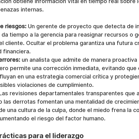
ación obtiene información vital en tiempo real sobre 
menazas internas.
de riesgos:
 Un gerente de proyecto que detecta de i
 da tiempo a la gerencia para reasignar recursos o ge
l cliente. Ocultar el problema garantiza una futura cr
 financiera.
errores:
 un analista que admite de manera proactiva 
iero permite una corrección inmediata, evitando que 
luyan en una estrategia comercial crítica y protegien
ibles violaciones de cumplimiento.
Las revisiones departamentales transparentes que a
o las derrotas fomentan una mentalidad de crecimien
de una cultura de la culpa, donde el miedo frena la c
 aumentando el riesgo del factor humano.
ácticas para el liderazgo