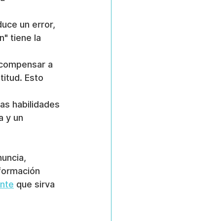
uce un error, 
" tiene la 
ecompensar a 
itud. Esto 
las habilidades 
a y un 
uncia, 
formación 
ente
 que sirva 