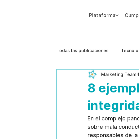
Plataforma
Cumpl
Agregue texto de párrafo. Haga clic en “Editar texto” para actualizar la fuente, el tamaño y más. Para cambiar y reutilizar temas de texto, vaya a Estilos del sitio.
Todas las publicaciones
Tecnolo
Marketing Team
Estudios de caso
Etica de 
8 ejemp
integrid
En el complejo pano
sobre mala conduct
responsables de la