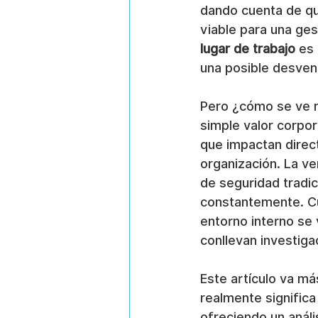
dando cuenta de que
viable para una ges
lugar de trabajo
 es
una posible desvent
Pero ¿cómo se ve r
simple valor corpo
que impactan directa
organización. La ve
de seguridad tradic
constantemente. Cu
entorno interno se
conllevan investiga
Este artículo va más
realmente significa
ofreciendo un análi